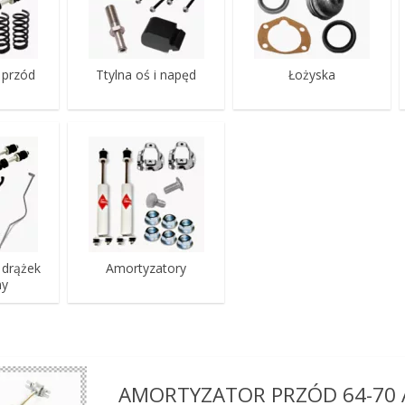
 przód
Ttylna oś i napęd
Łożyska
i drążek
Amortyzatory
ny
AMORTYZATOR PRZÓD 64-70 