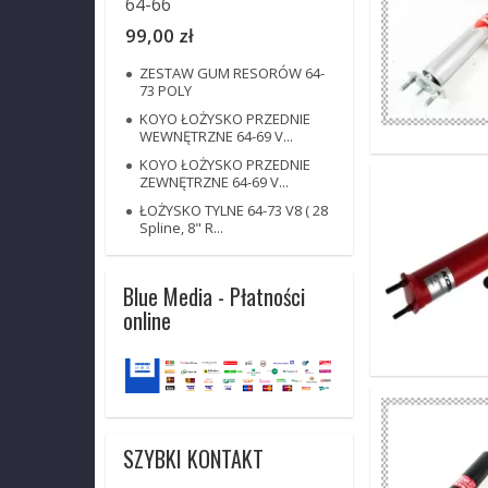
64-66
99,00 zł
ZESTAW GUM RESORÓW 64-
73 POLY
KOYO ŁOŻYSKO PRZEDNIE
WEWNĘTRZNE 64-69 V...
KOYO ŁOŻYSKO PRZEDNIE
ZEWNĘTRZNE 64-69 V...
ŁOŻYSKO TYLNE 64-73 V8 ( 28
Spline, 8" R...
Blue Media - Płatności
online
SZYBKI KONTAKT