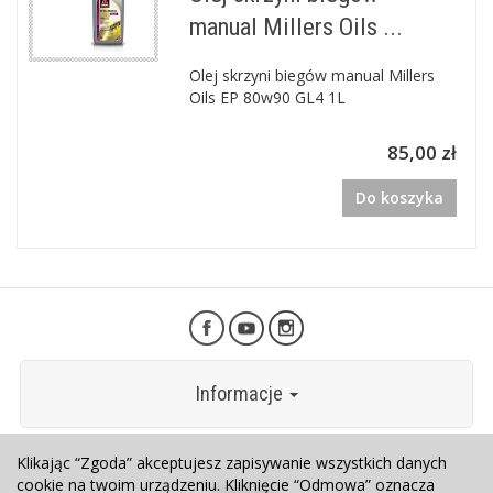
manual Millers Oils ...
Olej skrzyni biegów manual Millers
Oils EP 80w90 GL4 1L
85,00 zł
Do koszyka
Informacje
Klikając “Zgoda” akceptujesz zapisywanie wszystkich danych
cookie na twoim urządzeniu. Kliknięcie “Odmowa” oznacza
Kontakt