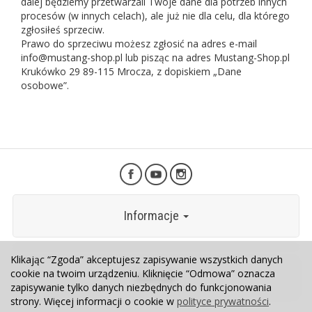
dalej będziemy przetwarzali Twoje dane dla potrzeb innych
procesów (w innych celach), ale już nie dla celu, dla którego
zgłosiłeś sprzeciw.
Prawo do sprzeciwu możesz zgłosić na adres e-mail
info@mustang-shop.pl lub pisząc na adres Mustang-Shop.pl
Krukówko 29 89-115 Mrocza, z dopiskiem „Dane
osobowe”.
Informacje
Klikając “Zgoda” akceptujesz zapisywanie wszystkich danych
cookie na twoim urządzeniu. Kliknięcie “Odmowa” oznacza
Kontakt
zapisywanie tylko danych niezbędnych do funkcjonowania
strony. Więcej informacji o cookie w
polityce prywatności
.