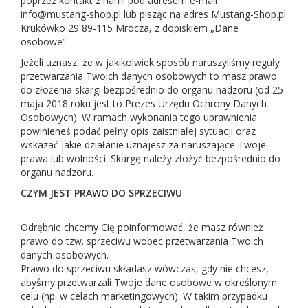
poprzez kontakt z nami pod adresem e-mail
info@mustang-shop.pl lub pisząc na adres Mustang-Shop.pl
Krukówko 29 89-115 Mrocza, z dopiskiem „Dane
osobowe”.
Jeżeli uznasz, że w jakikolwiek sposób naruszyliśmy reguły
przetwarzania Twoich danych osobowych to masz prawo
do złożenia skargi bezpośrednio do organu nadzoru (od 25
maja 2018 roku jest to Prezes Urzędu Ochrony Danych
Osobowych). W ramach wykonania tego uprawnienia
powinieneś podać pełny opis zaistniałej sytuacji oraz
wskazać jakie działanie uznajesz za naruszające Twoje
prawa lub wolności. Skargę należy złożyć bezpośrednio do
organu nadzoru.
CZYM JEST PRAWO DO SPRZECIWU
Odrębnie chcemy Cię poinformować, że masz również
prawo do tzw. sprzeciwu wobec przetwarzania Twoich
danych osobowych.
Prawo do sprzeciwu składasz wówczas, gdy nie chcesz,
abyśmy przetwarzali Twoje dane osobowe w określonym
celu (np. w celach marketingowych). W takim przypadku