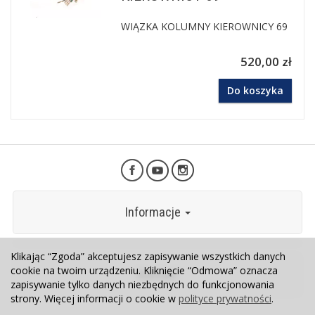
WIĄZKA KOLUMNY KIEROWNICY 69
520,00 zł
Do koszyka
Informacje
Klikając “Zgoda” akceptujesz zapisywanie wszystkich danych
cookie na twoim urządzeniu. Kliknięcie “Odmowa” oznacza
Kontakt
zapisywanie tylko danych niezbędnych do funkcjonowania
strony. Więcej informacji o cookie w
polityce prywatności
.