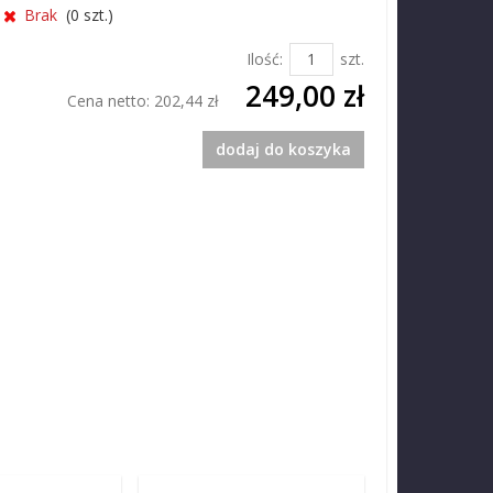
Brak
(
0
szt.)
Ilość:
szt.
249,00 zł
Cena netto:
202,44 zł
dodaj do koszyka