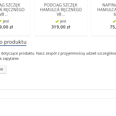
ĄG SZCZĘK
PODCIĄG SZCZĘK
NAPINA
A RĘCZNEGO
HAMULCA RĘCZNEGO
HAMULCA
V8 ...
V8 ...
6
Jest
Jest
9,00 zł
319,00 zł
75,
do produktu
 dotyczące produktu. Nasz zespół z przyjemnością udzieli szczegóło
 zapytanie.
ie