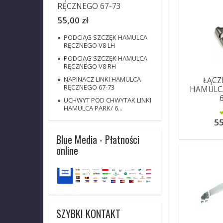
RĘCZNEGO 67-73
55,00 zł
PODCIĄG SZCZĘK HAMULCA
RĘCZNEGO V8 LH
PODCIĄG SZCZĘK HAMULCA
RĘCZNEGO V8 RH
NAPINACZ LINKI HAMULCA
ŁĄCZ
RĘCZNEGO 67-73
HAMULC
6
UCHWYT POD CHWYTAK LINKI
HAMULCA PARK/ 6...
55
Blue Media - Płatności
online
SZYBKI KONTAKT