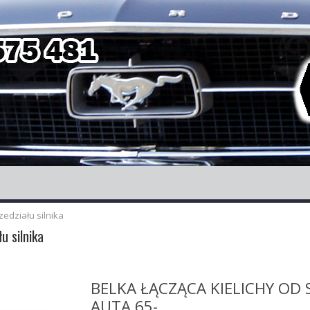
zedziału silnika
u silnika
BELKA ŁĄCZĄCA KIELICHY OD
AUTA 65-...